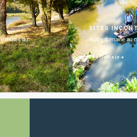
SITES INCON
0 minutes du
Notre domaine au cœ
DÉCOUVRIR