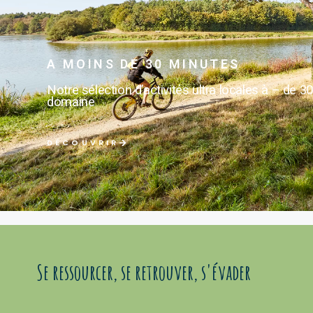
A MOINS DE 30 MINUTES
Notre sélection d’activités ultra locales à – de 3
domaine
DÉCOUVRIR
Se ressourcer, se retrouver, s'évader